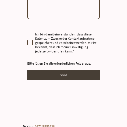
Ich bin damit einverstanden, dass diese
Daten zum Zwecke der Kontaktaufnahme
gespeichert und verarbeitet werden. Mir ist
bekannt, dass ich meine Einwilligung
jederzeit widerrufen kann.
*
Bitte füllen Sie alle erforderlichen Felder aus.
Send
Telefon:
0172/9755338